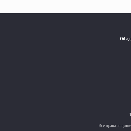
Об а
Т
Все права защище