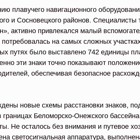
нию плавучего навигационного оборудован
го и Сосновецкого районов. Специалисты т
ан», активно привлекался малый вспомогат
 потребовалась на самых сложных участка
дных путях было выставлено 742 единицы пл
енно эти знаки точно показывают положение
одителей, обеспечивая безопасное расхожд
дены новые схемы расстановки знаков, по
 границах Беломорско-Онежского бассейна,
ы. Не осталось без внимания и путевое хо
рена светосигнальная аппаратура, выполнен