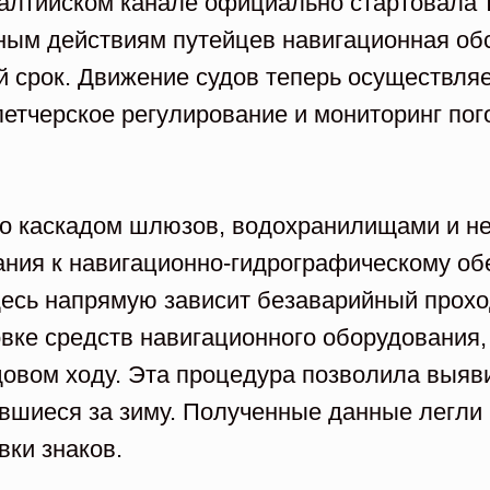
Балтийском канале официально стартовала 
ным действиям путейцев навигационная об
й срок. Движение судов теперь осуществля
петчерское регулирование и мониторинг пог
его каскадом шлюзов, водохранилищами и 
ия к навигационно-гидрографическому обе
десь напрямую зависит безаварийный прохо
овке средств навигационного оборудования
довом ходу. Эта процедура позволила выя
вшиеся за зиму. Полученные данные легли 
вки знаков.